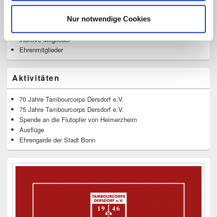
Seitenleisten
Widget-
Bereich
Nur notwendige Cookies
aktive Mitglieder
Jugend
inaktive Mitglieder
Ehrenmitglieder
Aktivitäten
70 Jahre Tambourcorps Dersdorf e.V.
75 Jahre Tambourcorps Dersdorf e.V.
Spende an die Flutopfer von Heimerzheim
Ausflüge
Ehrengarde der Stadt Bonn