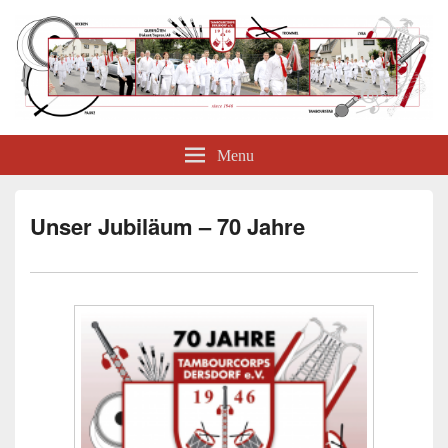
Tambourcorps Dersdorf e.V.
Menu
Unser Jubiläum – 70 Jahre