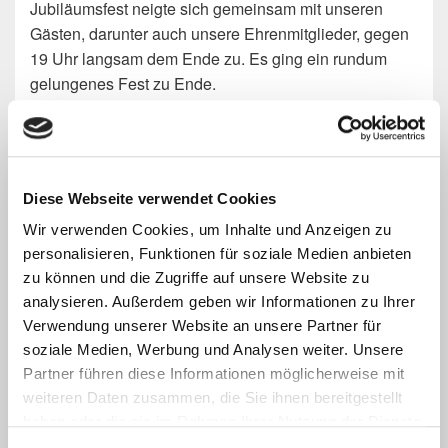
Jubiläumsfest neigte sich gemeinsam mit unseren
Gästen, darunter auch unsere Ehrenmitglieder, gegen
19 Uhr langsam dem Ende zu. Es ging ein rundum
gelungenes Fest zu Ende.
Diese Webseite verwendet Cookies
Wir verwenden Cookies, um Inhalte und Anzeigen zu
personalisieren, Funktionen für soziale Medien anbieten
zu können und die Zugriffe auf unsere Website zu
analysieren. Außerdem geben wir Informationen zu Ihrer
Verwendung unserer Website an unsere Partner für
soziale Medien, Werbung und Analysen weiter. Unsere
V.l.n.r.: Michael Kampa, Melanie Schmitz, Werner Kampa, Thomas
Partner führen diese Informationen möglicherweise mit
Kampa, Jan Windeck, Andreas Wehn, Tanja Kreuel, Stefan Kind,
weiteren Daten zusammen, die Sie ihnen bereitgestellt
Heiko Arenz, Cornelia Metz, Frank Breuer, Lilly Kohlmeyer, Larissa
haben oder die sie im Rahmen Ihrer Nutzung der Dienste
Hoss, Matthias Mörs, HeHui Wang, Stefan Mirbach, Markus
gesammelt haben.