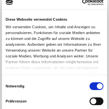
Diese Webseite verwendet Cookies
Wir verwenden Cookies, um Inhalte und Anzeigen zu
Vielen Dank für 50 Jahre Freundschaft und
personalisieren, Funktionen für soziale Medien anbieten
zu können und die Zugriffe auf unsere Website zu
„Spass an d´r Freud“!
analysieren. Außerdem geben wir Informationen zu Ihrer
Verwendung unserer Website an unsere Partner für
soziale Medien, Werbung und Analysen weiter. Unsere
Partner führen diese Informationen möglicherweise mit
weiteren Daten zusammen, die Sie ihnen bereitgestellt
haben oder die sie im Rahmen Ihrer Nutzung der Dienste
Eine detaillierte Chronik als pdf Download finden Sie
gesammelt haben.
anlässlich unseres 75 jähriges Jubiläum
hier
.
Einwilligungsauswahl
Notwendig
Primärer
Mitglieder
Präferenzen
Seitenleisten
Widget-