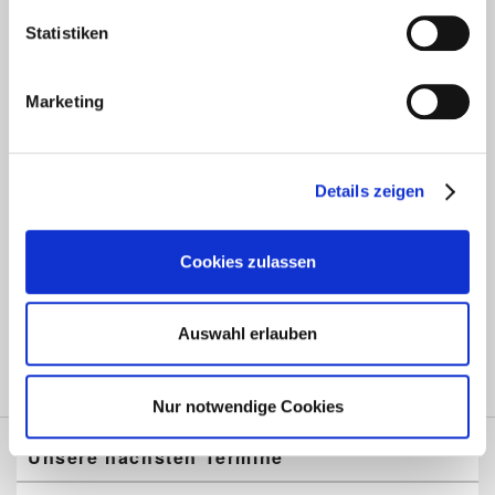
Bereich
aktive Mitglieder
Statistiken
Jugend
inaktive Mitglieder
Ehrenmitglieder
Marketing
Aktivitäten
Details zeigen
70 Jahre Tambourcorps Dersdorf e.V.
75 Jahre Tambourcorps Dersdorf e.V.
Spende an die Flutopfer von Heimerzheim
Cookies zulassen
Ausflüge
Ehrengarde der Stadt Bonn
Auswahl erlauben
Nur notwendige Cookies
Unsere nächsten Termine