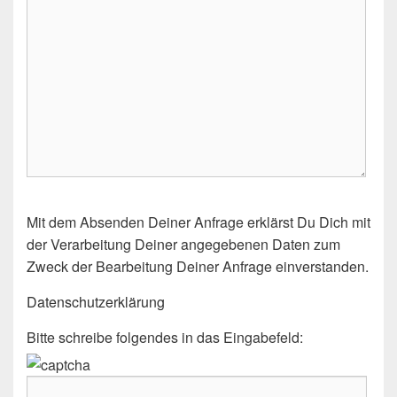
l
d
l
e
e
r
.
B
Mit dem Absenden Deiner Anfrage erklärst Du Dich mit
i
der Verarbeitung Deiner angegebenen Daten zum
t
Zweck der Bearbeitung Deiner Anfrage einverstanden.
t
e
Datenschutzerklärung
l
Bitte schreibe folgendes in das Eingabefeld:
a
s
s