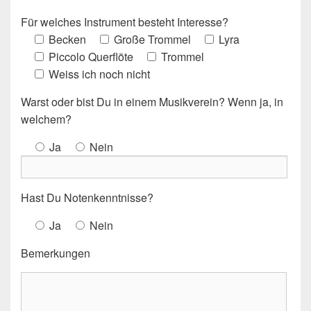
B
Für welches Instrument besteht Interesse?
i
Becken
Große Trommel
Lyra
t
Piccolo Querflöte
Trommel
t
Weiss ich noch nicht
e
l
Warst oder bist Du in einem Musikverein? Wenn ja, in
a
welchem?
s
Ja
Nein
s
e
d
Hast Du Notenkenntnisse?
i
e
Ja
Nein
s
Bemerkungen
e
s
F
e