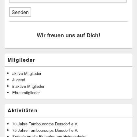
e
d
i
e
s
Wir freuen uns auf Dich!
e
s
Primärer
F
Mitglieder
Seitenleisten
e
Widget-
l
Bereich
aktive Mitglieder
d
Jugend
inaktive Mitglieder
l
Ehrenmitglieder
e
e
Aktivitäten
r
.
70 Jahre Tambourcorps Dersdorf e.V.
75 Jahre Tambourcorps Dersdorf e.V.
Spende an die Flutopfer von Heimerzheim