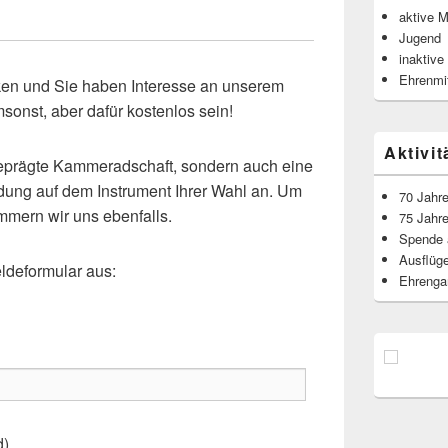
Bereich
aktive M
Jugend
inaktive
Ehrenmit
cken und Sie haben Interesse an unserem
sonst, aber dafür kostenlos sein!
Aktivit
sgeprägte Kammeradschaft, sondern auch eine
dung auf dem Instrument Ihrer Wahl an. Um
70 Jahr
mern wir uns ebenfalls.
75 Jahr
Spende 
Ausflüg
ldeformular aus:
Ehrenga
d)