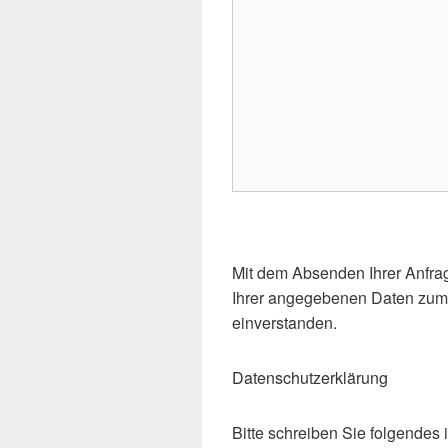
d
i
e
s
e
s
F
e
l
d
B
l
i
Mit dem Absenden Ihrer Anfrag
e
t
Ihrer angegebenen Daten zum 
e
t
einverstanden.
r
e
.
l
Datenschutzerklärung
a
s
Bitte schreiben Sie folgendes 
s