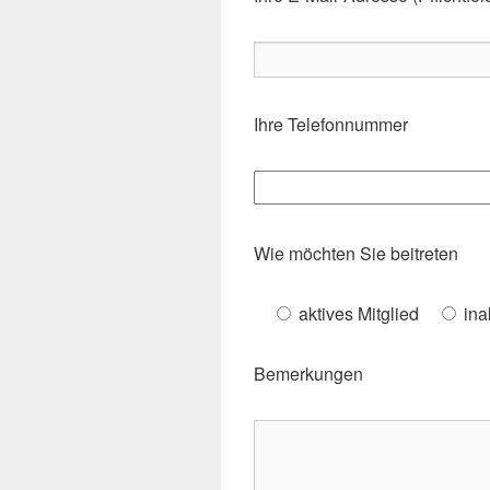
Ihre Telefonnummer
B
i
Wie möchten Sie beitreten
t
t
aktives Mitglied
ina
e
l
Bemerkungen
a
s
s
e